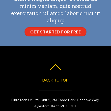
minim veniam, quis nostrud
exercitation ullamco laboris nisi ut
aliquip
GET STARTED FOR FREE
BACK TO TOP
FibreTech UK Ltd, Unit 5, 2M Trade Park, Beddow Way,
Aylesford, Kent, ME20 7BT